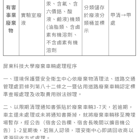
汞、含氟、含
有害
分類儲存
六價鉻、酸
事業
實驗室廢
於廢液分
甲清→甲
液、鹼液)機類
廢棄
液
類桶並標
處
(油脂類、含鹵
物
示
素有機溶劑、
不含鹵素有機
溶劑
屏東科技大學廢棄車輛處理程序
一、環境保護暨安全衛生中心依廢棄物清理法、道路交通
管理處罰條列第八十二條之一暨佔用道路廢棄車輛認定標
準查報處理及收取費用辦法辦理。
二、以限期清理通知書張貼於廢棄車輛3-7天，若逾期，
車主還未處理或未將通知書撕掉，就將廢棄車輛移至掩埋
場暫存，經公告（宿舍公告欄、宿舍長晚間以擴音機公
告）1-2星期後，若無人認領，環安衛中心即請回收商以
資源回收方式處理。