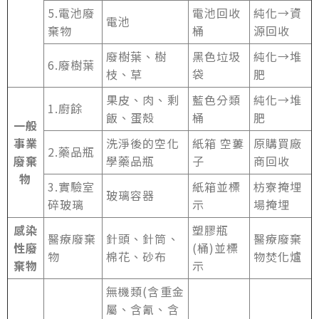
5.電池廢
電池回收
純化→資
電池
棄物
桶
源回收
廢樹葉、樹
黑色垃圾
純化→堆
6.廢樹葉
枝、草
袋
肥
果皮、肉、剩
藍色分類
純化→堆
1.廚餘
飯、蛋殼
桶
肥
一般
事業
洗淨後的空化
紙箱 空蔞
原購買廠
2.藥品瓶
廢棄
學藥品瓶
子
商回收
物
3.實驗室
紙箱並標
枋寮掩埋
玻璃容器
碎玻璃
示
場掩埋
感染
塑膠瓶
醫療廢棄
針頭、針筒、
醫療廢棄
性廢
(桶)並標
物
棉花、砂布
物焚化爐
棄物
示
無機類(含重金
屬、含氰、含