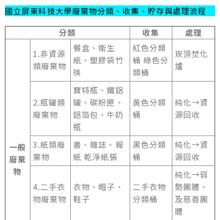
國立屏東科技大學廢棄物分類、收集、貯存與處理流程
分類
收集
處理
餐盒、衛生
紅色分類
1.非資源
崁頂焚化
紙、塑膠袋竹
桶 綠色分
類廢棄物
爐
筷
類桶
寶特瓶、鐵鋁
2.瓶罐類
罐、碳粉匣、
黃色分類
純化→資
廢棄物
鋁箔包、牛奶
桶
源回收
瓶
3.紙類廢
書、雜誌、報
黑色分類
純化→資
一般
棄物
紙 乾淨紙張
桶
源回收
廢棄
物
純化→弱
4.二手衣
衣物、帽子、
二手衣物
勢團體、
物廢棄物
鞋子
分類桶
及慈善團
體