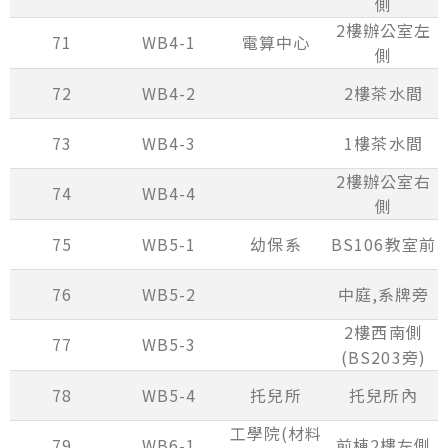
側
2樓辦公室左
71
WB4-1
電算中心
側
72
WB4-2
2樓茶水間
73
WB4-3
1樓茶水間
2樓辦公室右
74
WB4-4
側
75
WB5-1
幼保系
BS106教室前
76
WB5-2
中庭,系牌旁
2樓西南側
77
WB5-3
(BS203旁)
78
WB5-4
托兒所
托兒所內
工學院(材料
79
WB6-1
前棟2樓左側