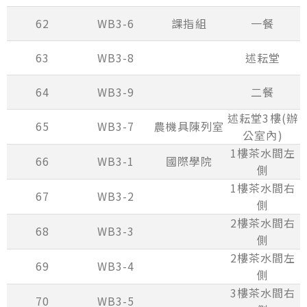
62
WB3-6
課指組
一餐
63
WB3-8
述耘堂
64
WB3-9
二餐
述耘堂3樓(辦
65
WB3-7
農機具陳列室
公室內)
1樓茶水間左
66
WB3-1
國際學院
側
1樓茶水間右
67
WB3-2
側
2樓茶水間右
68
WB3-3
側
2樓茶水間左
69
WB3-4
側
3樓茶水間右
70
WB3-5