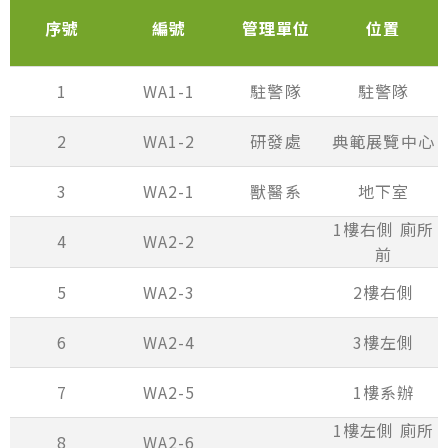
序號
編號
管理單位
位置
1
WA1-1
駐警隊
駐警隊
2
WA1-2
研發處
典範展覽中心
3
WA2-1
獸醫系
地下室
1樓右側 廁所
4
WA2-2
前
5
WA2-3
2樓右側
6
WA2-4
3樓左側
7
WA2-5
1樓系辦
1樓左側 廁所
8
WA2-6