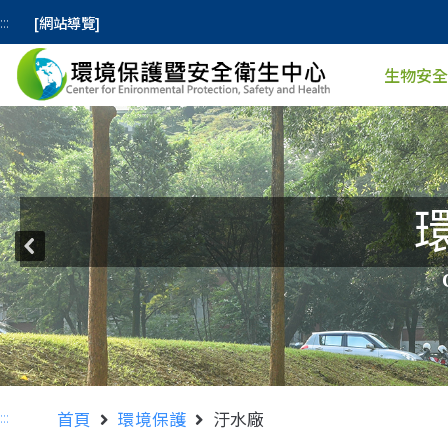
[網站導覽]
:::
生物安全
:::
首頁
環境保護
汙水廠