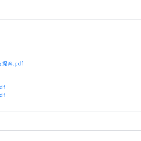
案.pdf
df
df