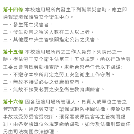
第十四條
本校適用場所內發生下列職業災害時，應立即
通報環境保護暨安全衛生中心。
一、發生死亡災害者。
二、發生災害之罹災人數在三人以上者。
三、其他經中央主管機關指定公告之災害。
第十五條
本校適用場所內之工作人員有下列情形之一
時
得依勞工安全衛生法第三十五條規定
函送行政院勞
，
，
工委員會南區勞動檢查所，處新台幣叁仟元以下罰緩:
一、不遵守本校所訂定之勞工安全衛生工作守則。
二、無故不接受必要之健康檢查者。
三、無故不接受必要之安全衛生教育訓練者。
第十六條
因各級適用場所管理人、負責人或單位主管之
管理疏失，違反勞安衛、環保或輻防相關法律，導致災害
事故或受勞委會勞檢所、環保署或原能會等主管機關處
罰，由各受檢單位依規定繳納罰款，如涉及法律刑事責任
另由司法機關依法辦理。