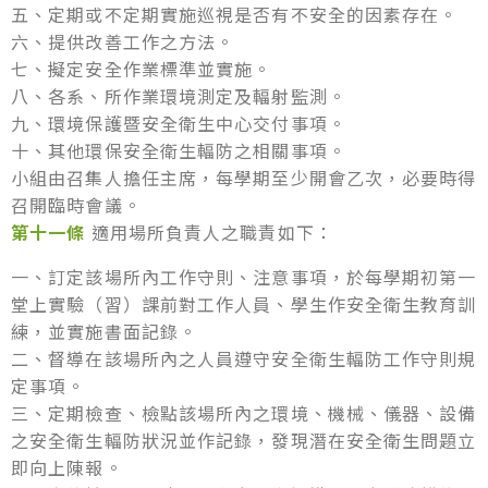
五、定期或不定期實施巡視是否有不安全的因素存在。
六、提供改善工作之方法。
七、擬定安全作業標準並實施。
八、各系、所作業環境測定及輻射監測。
九、環境保護暨安全衛生中心交付事項。
十、其他環保安全衛生輻防之相關事項。
小組由召集人擔任主席，每學期至少開會乙次，必要時得
召開臨時會議。
第十一條
適用場所負責人之職責如下：
一、訂定該場所內工作守則、注意事項，於每學期初第一
堂上實驗（習）課前對工作人員、學生作安全衛生教育訓
練，並實施書面記錄。
二、督導在該場所內之人員遵守安全衛生輻防工作守則規
定事項。
三、定期檢查、檢點該場所內之環境、機械、儀器、設備
之安全衛生輻防狀況並作記錄，發現潛在安全衛生問題立
即向上陳報。